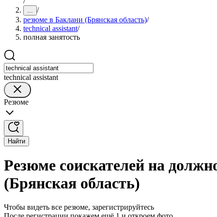
/
/
...
резюме в Баклани (Брянская область)
/
technical assistant
/
полная занятость
technical assistant
Резюме
Найти
Резюме соискателей на должнос
(Брянская область)
Чтобы видеть все резюме, зарегистрируйтесь
После регистрации покажем ещё 1 и откроем фото