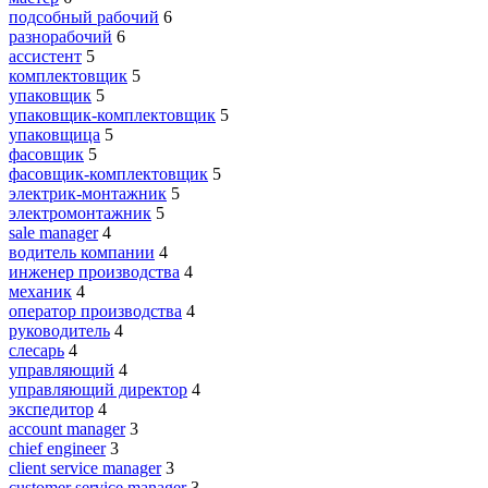
подсобный рабочий
6
разнорабочий
6
ассистент
5
комплектовщик
5
упаковщик
5
упаковщик-комплектовщик
5
упаковщица
5
фасовщик
5
фасовщик-комплектовщик
5
электрик-монтажник
5
электромонтажник
5
sale manager
4
водитель компании
4
инженер производства
4
механик
4
оператор производства
4
руководитель
4
слесарь
4
управляющий
4
управляющий директор
4
экспедитор
4
account manager
3
chief engineer
3
client service manager
3
customer service manager
3