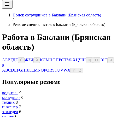
Поиск сотрудников в Баклани (Брянская область)
/
Резюме специалистов в Баклани (Брянская область)
Работа в Баклани (Брянская
область)
А
Б
В
Г
Д
Е
Ж
З
И
К
Л
М
Н
О
П
Р
С
Т
У
Ф
Х
Ц
Ч
Ш
Э
Ю
Ё
Й
Щ
Ы
Я
#
A
B
C
D
E
F
G
H
I
J
K
L
M
N
O
P
Q
R
S
T
U
V
W
X
Y
Z
Популярные резюме
водитель
9
менеджер
8
техник
8
инженер
7
земледел
6
мастер
6