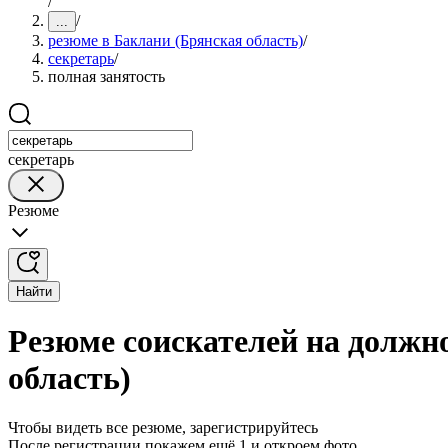
/
/
...
резюме в Баклани (Брянская область)
/
секретарь
/
полная занятость
секретарь
Резюме
Найти
Резюме соискателей на должно
область)
Чтобы видеть все резюме, зарегистрируйтесь
После регистрации покажем ещё 1 и откроем фото