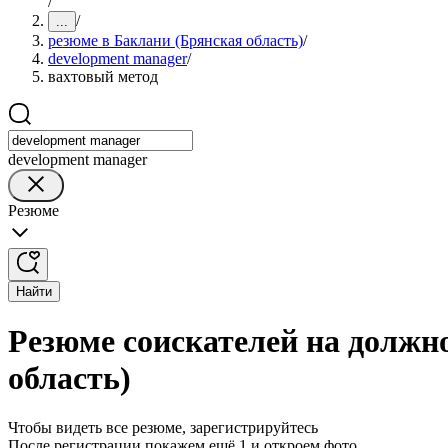
/
/
...
резюме в Баклани (Брянская область)
/
development manager
/
вахтовый метод
development manager
Резюме
Найти
Резюме соискателей на должн
область)
Чтобы видеть все резюме, зарегистрируйтесь
После регистрации покажем ещё 1 и откроем фото