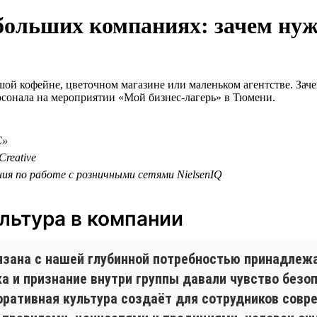
больших компаниях: зачем нуж
ьшой кофейне, цветочном магазине или маленьком агентстве. Зач
ерсонала на мероприятии «Мой бизнес-лагерь» в Тюмени.
С»
reative
ния по работе с розничными сетями NielsenIQ
льтура в компании
язана с нашей глубинной потребностью принадлежа
 и признание внутри группы давали чувство безопа
оративная культура создаёт для сотрудников совр