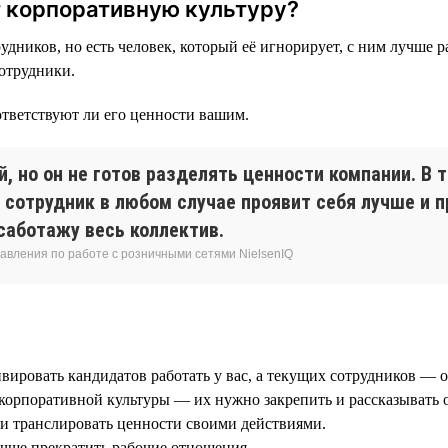
т корпоративную культуру?
удников, но есть человек, который её игнорирует, с ним лучше р
сотрудники.
ответствуют ли его ценности вашим.
, но он не готов разделять ценности компании. В 
 сотрудник в любом случае проявит себя лучше и 
саботажу весь коллектив.
равления по работе с розничными сетями NielsenIQ
вировать кандидатов работать у вас, а текущих сотрудников — ос
 корпоративной культуры — их нужно закрепить и рассказывать 
и транслировать ценности своими действиями.
учше прекратить рабочие отношения.