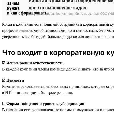
Работая в компании с определёнными
просто выполнение задач.
Ольга Хайдарова, бизнес-партнёр по персоналу ООО «Н
Когда в компании есть понятная сотрудникам корпоративная ку
профессиональными обязанностями, но и ценностями. Это мотив
уверенность в себе и даёт больше ресурсов для личностного и 
Что входит в корпоративную ку
☑️
Ясные роли и ответственность
В каждой компании члены команды должны знать, кто за что отве
☑️
Ценности
Компания основывается на ключевых принципах, которые опред
в ИТ — инновации и быстрые решения.
☑️
Формат общения и уровень субординации
В компании есть установленные нормы коммуникации и принят