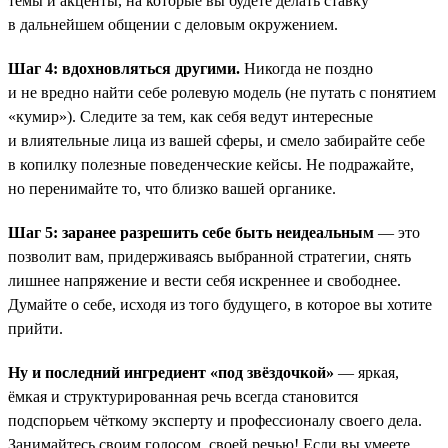
темы и акценты, на которые вы будете делать ставку
в дальнейшем общении с деловым окружением.
Шаг 4: вдохновляться другими.
Никогда не поздно
и не вредно найти себе ролевую модель (не путать с понятием
«кумир»). Следите за тем, как себя ведут интересные
и влиятельные лица из вашей сферы, и смело забирайте себе
в копилку полезные поведенческие кейсы. Не подражайте,
но перенимайте то, что близко вашей органике.
Шаг 5: заранее разрешить себе быть неидеальным
— это
позволит вам, придерживаясь выбранной стратегии, снять
лишнее напряжение и вести себя искреннее и свободнее.
Думайте о себе, исходя из того будущего, в которое вы хотите
прийти.
Ну и последний ингредиент «под звёздочкой»
— яркая,
ёмкая и структурированная речь всегда становится
подспорьем чёткому эксперту и профессионалу своего дела.
Занимайтесь своим голосом, своей речью! Если вы умеете