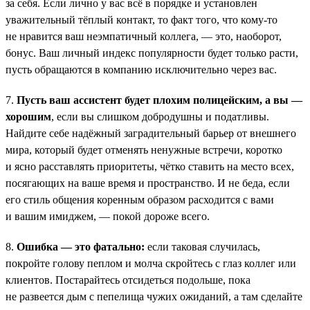
за себя. Если лично у вас всё в порядке и установлен
уважительный тёплый контакт, то факт того, что кому-то
не нравится ваш неэмпатичный коллега, — это, наоборот,
бонус. Ваш личный индекс популярности будет только расти,
пусть обращаются в компанию исключительно через вас.
7.
Пусть ваш ассистент будет плохим полицейским, а вы —
хорошим
, если вы слишком добродушны и податливы.
Найдите себе надёжный заградительный барьер от внешнего
мира, который будет отменять ненужные встречи, коротко
и ясно расставлять приоритеты, чётко ставить на место всех,
посягающих на ваше время и пространство. И не беда, если
его стиль общения коренным образом расходится с вами
и вашим имиджем, — покой дороже всего.
8.
Ошибка — это фатально:
если таковая случилась,
покройте голову пеплом и молча скройтесь с глаз коллег или
клиентов. Постарайтесь отсидеться подольше, пока
не развеется дым с пепелища чужих ожиданий, а там сделайте