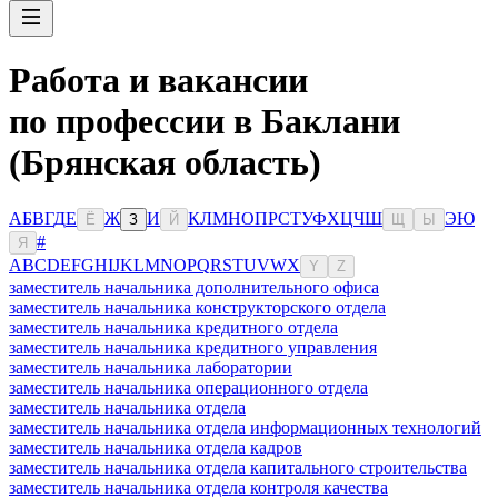
Работа и вакансии
по профессии в Баклани
(Брянская область)
А
Б
В
Г
Д
Е
Ж
И
К
Л
М
Н
О
П
Р
С
Т
У
Ф
Х
Ц
Ч
Ш
Э
Ю
Ё
З
Й
Щ
Ы
#
Я
A
B
C
D
E
F
G
H
I
J
K
L
M
N
O
P
Q
R
S
T
U
V
W
X
Y
Z
заместитель начальника дополнительного офиса
заместитель начальника конструкторского отдела
заместитель начальника кредитного отдела
заместитель начальника кредитного управления
заместитель начальника лаборатории
заместитель начальника операционного отдела
заместитель начальника отдела
заместитель начальника отдела информационных технологий
заместитель начальника отдела кадров
заместитель начальника отдела капитального строительства
заместитель начальника отдела контроля качества