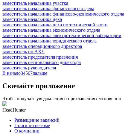
заместитель начальника участка
заместитель начальника финансового отдела
заместитель начальника финансово-экономического отдела
заместитель начальника цеха
заместитель начальника цеха по технической части
заместитель начальника экономического отдела
заместитель начальника электротехнической лаборатории
заместитель начальника юридического отдела
заместитель операционного директора
заместитель по АХЧ
заместитель председателя правления
заместитель регионального директора
заместитель руководителя
В начало
3
4
5
6
7
дальше
Скачайте приложение
Чтобы получать уведомления о приглашениях мгновенно
HeadHunter
Размещение вакансий
Поиск по резюме
О компании