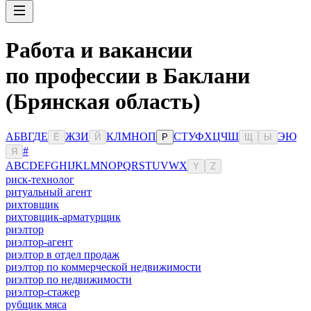
Работа и вакансии
по профессии в Баклани
(Брянская область)
А
Б
В
Г
Д
Е
Ж
З
И
К
Л
М
Н
О
П
С
Т
У
Ф
Х
Ц
Ч
Ш
Э
Ю
Ё
Й
Р
Щ
Ы
#
Я
A
B
C
D
E
F
G
H
I
J
K
L
M
N
O
P
Q
R
S
T
U
V
W
X
Y
Z
риск-технолог
ритуальный агент
рихтовщик
рихтовщик-арматурщик
риэлтор
риэлтор-агент
риэлтор в отдел продаж
риэлтор по коммерческой недвижимости
риэлтор по недвижимости
риэлтор-стажер
рубщик мяса