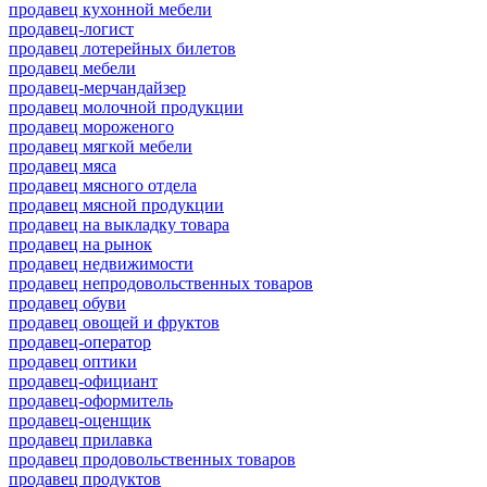
продавец кухонной мебели
продавец-логист
продавец лотерейных билетов
продавец мебели
продавец-мерчандайзер
продавец молочной продукции
продавец мороженого
продавец мягкой мебели
продавец мяса
продавец мясного отдела
продавец мясной продукции
продавец на выкладку товара
продавец на рынок
продавец недвижимости
продавец непродовольственных товаров
продавец обуви
продавец овощей и фруктов
продавец-оператор
продавец оптики
продавец-официант
продавец-оформитель
продавец-оценщик
продавец прилавка
продавец продовольственных товаров
продавец продуктов