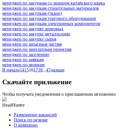
менеджер по закупкам со знанием китайского языка
менеджер по закупкам строительных материалов
менеджер по закупкам (ткани)
менеджер по закупкам торгового оборудования
менеджер по закупкам электронных компонентов
менеджер по закупке зерновых
менеджер по закупке металлолома
менеджер по закупке сырья
менеджер по запасным частям
менеджер по зарплатным проектам
менеджер по заселению
менеджер по заявкам
менеджер по звонкам
В начало
14
15
16
17
18
...
47
дальше
Скачайте приложение
Чтобы получать уведомления о приглашениях мгновенно
HeadHunter
Размещение вакансий
Поиск по резюме
О компании