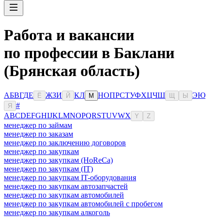
Работа и вакансии
по профессии в Баклани
(Брянская область)
А
Б
В
Г
Д
Е
Ж
З
И
К
Л
Н
О
П
Р
С
Т
У
Ф
Х
Ц
Ч
Ш
Э
Ю
Ё
Й
М
Щ
Ы
#
Я
A
B
C
D
E
F
G
H
I
J
K
L
M
N
O
P
Q
R
S
T
U
V
W
X
Y
Z
менеджер по займам
менеджер по заказам
менеджер по заключению договоров
менеджер по закупкам
менеджер по закупкам (HoReCa)
менеджер по закупкам (IT)
менеджер по закупкам IT-оборудования
менеджер по закупкам автозапчастей
менеджер по закупкам автомобилей
менеджер по закупкам автомобилей с пробегом
менеджер по закупкам алкоголь