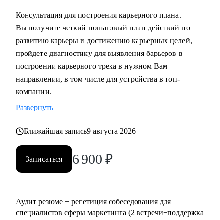
выстроить коммуникации с генеральным директором и
Консультация для построения карьерного плана.
собственниками.
Вы получите четкий пошаговый план действий по
развитию карьеры и достижению карьерных целей,
Кому могу помочь:
пройдете диагностику для выявления барьеров в
• Всем, кто хочет сменить карьерный трек и перейти в
построении карьерного трека в нужном Вам
маркетинг или развиваться в консалтинге;
направлении, в том числе для устройства в топ-
• Специалистам (Junior-Middle-Senior) и руководителям из:
компании.
- Маркетинга (брендинг, PR, digital-маркетинг, SMM,
Развернуть
копирайтинг, event-маркетинг, контент-маркетинг и пр.) и
консалтинга;
Ближайшая запись
9 августа 2026
- E-commerce;
• Директорам по направлениям: маркетинг, e-commerce,
6 900
₽
Записаться
развитие бизнеса;
• Руководителям бизнеса в построении отдела маркетинга.
Аудит резюме + репетиция собеседования для
специалистов сферы маркетинга (2 встречи+поддержка