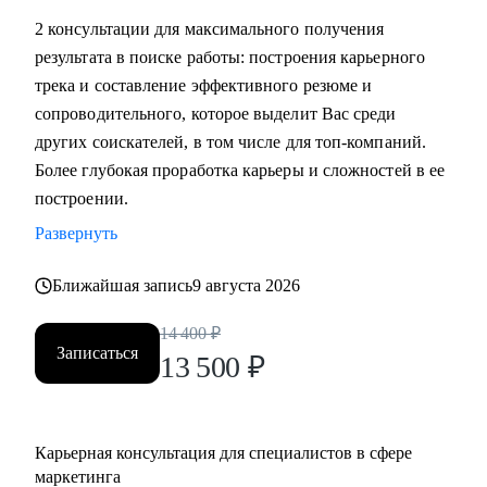
маркетинга, и в сфере маркетинга из одной отрасли в
2 консультации для максимального получения
другую
результата в поиске работы: построения карьерного
• Выявить сильные стороны, а главное, ключевую
трека и составление эффективного резюме и
ценность, за которую будут доплачивать
сопроводительного, которое выделит Вас среди
• Сформулировать карьерную цель и разработать план для
других соискателей, в том числе для топ-компаний.
ее достижения (пошаговая дорожная карта)
Более глубокая проработка карьеры и сложностей в ее
• Составить план роста до позиции директор по
построении.
маркетингу, оценить и усилить управленческие
Развернуть
компетенции
• Проведу аудит резюме и тестового задания, помогу
Ближайшая запись
9 августа 2026
упаковать достижения, составить продающее
14 400
₽
сопроводительное письмо, чтобы приглашали в компании
Записаться
13 500
₽
• Проведу репетицию собеседования, помогу
подготовиться к успешному прохождению интервью и
самопрезентации.
• Построить эффективную команду маркетинга,
Карьерная консультация для специалистов в сфере
оптимизировать процессы внутри отдела маркетинга и
маркетинга