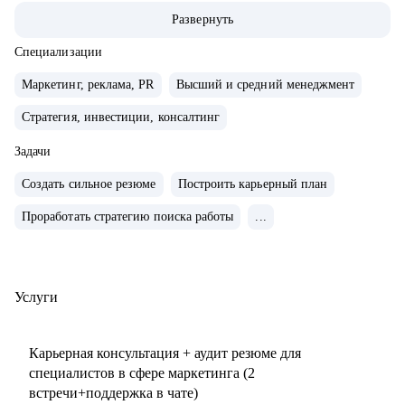
маркетингу/СМО).
Развернуть
• Обширная экспертиза в стратегическом планировании,
консалтинге, запуске новых продуктов и направлений,
Специализации
выводе и повышении узнаваемости новых брендов на
Маркетинг, реклама, PR
Высший и средний менеджмент
рынки, в том числе международные. Опыт привлечения
Стратегия, инвестиции, консалтинг
инвестиций.
• 15+ опыт найма, сформировала 5 команд с нуля. Сильная
Задачи
экспертиза в разработке и внедрении маркетинговых
Создать сильное резюме
Построить карьерный план
систем и процессов.
• Провела более 150 собеседований, более 120 менторских
Проработать стратегию поиска работы
...
сессий.
• Знаю механизмы принятия решений в отделе маркетинга
по релевантности кандидата в России, СНГ, Европе и
Услуги
странах MENA.
• Опыт работы с бизнес-моделями: B2B, B2C.
Карьерная консультация + аудит резюме для
специалистов в сфере маркетинга (2
С чем помогу:
встречи+поддержка в чате)
• Подготовиться к карьерному переходу в сферу