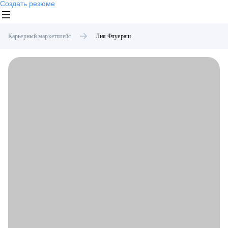
Создать резюме
Карьерный маркетплейс
Лия
Флуераш