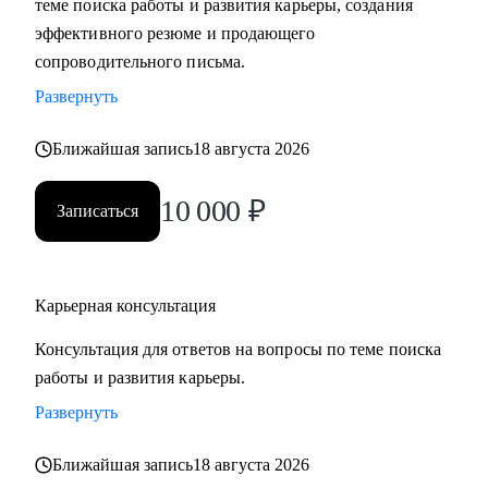
теме поиска работы и развития карьеры, создания
сложные вопросы.
эффективного резюме и продающего
• Анализировать воронку поиска на каждом этапе,
сопроводительного письма.
использовать разные каналы поиска.
Развернуть
Кому могу помочь:
Ближайшая запись
18 августа 2026
Буду полезна специалистам, экспертам, топ-менеджерам
среднего звена
10 000
₽
Записаться
при смене деятельности, перерыве в карьере, в том числе
продолжительный, поиске первой работы в таких сферах
как:
Карьерная консультация
• Административный персонал
• Управление персоналом
Консультация для ответов на вопросы по теме поиска
• Страхование
работы и развития карьеры.
• Продажи / Услуги
Развернуть
• Информационные технологии
Ближайшая запись
18 августа 2026
Мой подход в работе – не делаю за вас, делаю вместе с