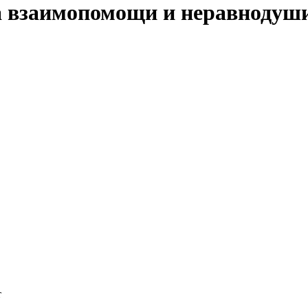
 взаимопомощи и неравнодуши
т