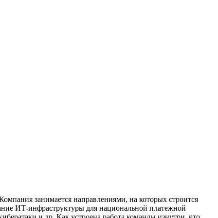
 Компания занимается направлениями, на которых строится
здание ИТ-инфраструктуры для национальной платежной
ератаки и др. Как устроена работа команды изнутри, кто