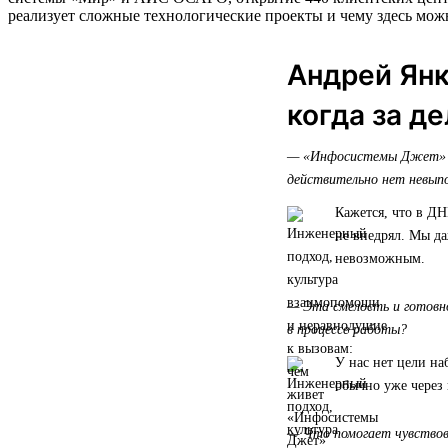
реализует сложные технологические проекты и чему здесь мо
Андрей Янк
когда за д
— «Инфосистемы Джет» по
действительно нет невып
Кажется, что в Д
не внедрял. Мы да
невозможным.
— Эта смелость и готовн
в процессе работы?
У нас нет цели на
обычно уже через 
— Что помогает чувствова