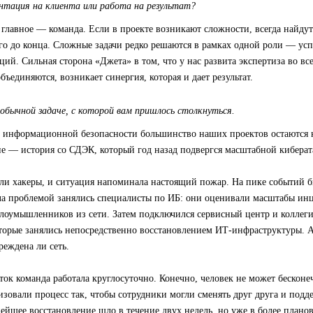
нтация на клиента или работа на результат?
 главное — команда. Если в проекте возникают сложности, всегда найдут
его до конца. Сложные задачи редко решаются в рамках одной роли — ус
ций. Сильная сторона «Джета» в том, что у нас развита экспертиза во вс
бъединяются, возникает синергия, которая и дает результат.
обычной задаче, с которой вам пришлось столкнуться.
 информационной безопасности большинство наших проектов остаются
е — история со СДЭК, который год назад подвергся масштабной киберат
ли хакеры, и ситуация напоминала настоящий пожар. На пике событий б
ала проблемой занялись специалисты по ИБ: они оценивали масштабы ин
злоумышленников из сети. Затем подключился сервисный центр и коллег
оторые занялись непосредственно восстановлением ИТ-инфраструктуры. 
реждена ли сеть.
ток команда работала круглосуточно. Конечно, человек не может бесконеч
изовали процесс так, чтобы сотрудники могли сменять друг друга и под
нейшее восстановление шло в течение двух недель, но уже в более план