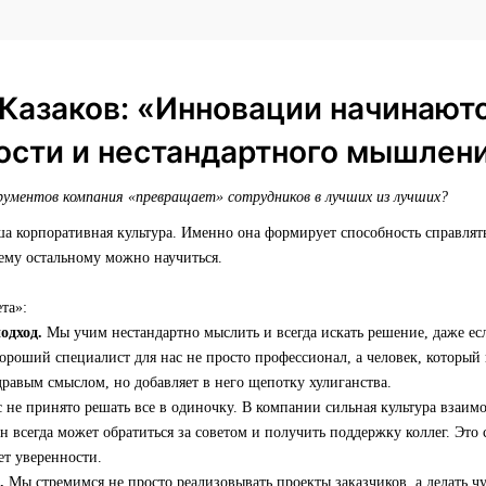
Казаков: «Инновации начинают
ости и нестандартного мышлен
ументов компания «превращает» сотрудников в лучших из лучших?
ша корпоративная культура. Именно она формирует способность справля
ему остальному можно научиться.
та»:
одход.
Мы учим нестандартно мыслить и всегда искать решение, даже есл
роший специалист для нас не просто профессионал, а человек, который
дравым смыслом, но добавляет в него щепотку хулиганства.
 не принято решать все в одиночку. В компании сильная культура вза
он всегда может обратиться за советом и получить поддержку коллег. Это
ет уверенности.
.
Мы стремимся не просто реализовывать проекты заказчиков, а делать чу