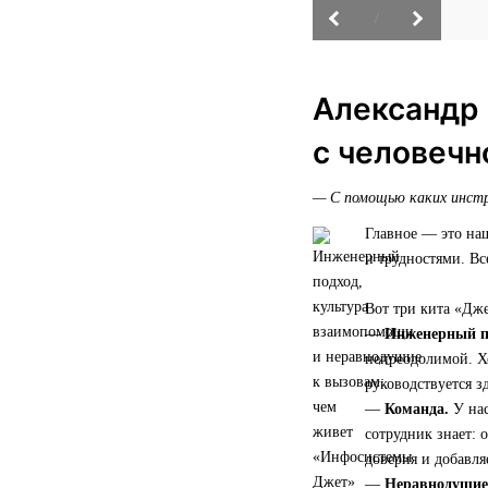
/
Александр 
с человечн
— С помощью каких инстр
Главное — это на
и трудностями. Вс
Вот три кита «Дже
—
Инженерный п
непреодолимой. Хо
руководствуется з
—
Команда.
У нас
сотрудник знает: 
доверия и добавля
—
Неравнодушие