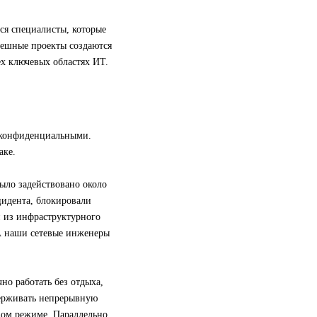
ся специалисты, которые
пешные проекты создаются
ех ключевых областях ИТ.
 конфиденциальными.
аке.
ыло задействовано около
цидента, блокировали
и из инфраструктурного
А наши сетевые инженеры
но работать без отдыха,
держивать непрерывную
овом режиме. Параллельно