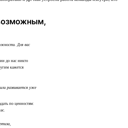
возможным,
ожности. Для вас
ии до нас никто
ругим кажется
или развивается уже
адать по ценностям:
ас.
ртиза,