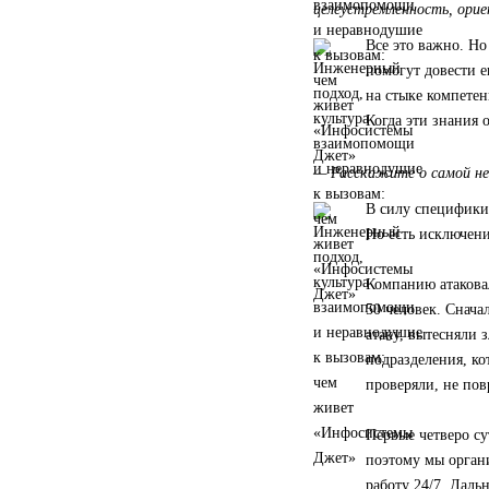
целеустремленность, орие
Все это важно. Но
помогут довести 
на стыке компетен
Когда эти знания о
— Расскажите о самой не
В силу специфики
Но есть исключени
Компанию атакова
50 человек. Снач
атаку, вытесняли 
подразделения, к
проверяли, не пов
Первые четверо су
поэтому мы орган
работу 24/7. Даль