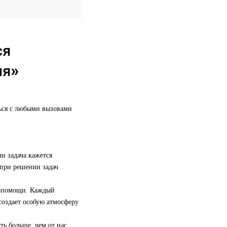
ся
ия»
ться с любыми вызовами
и задача кажется
 при решении задач
имопомощи. Каждый
 создает особую атмосферу
ть больше, чем от нас