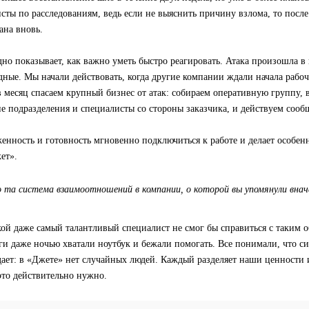
сты по расследованиям, ведь если не выяснить причину взлома, то посл
ана вновь.
дно показывает, как важно уметь быстро реагировать. Атака произошла в 
ные. Мы начали действовать, когда другие компании ждали начала рабоч
в месяц спасаем крупный бизнес от атак: собираем оперативную группу, 
е подразделения и специалисты со стороны заказчика, и действуем сооб
енность и готовность мгновенно подключиться к работе и делает особен
ет».
та система взаимоотношений в компании, о которой вы упомянули внача
ой даже самый талантливый специалист не смог бы справиться с таким 
ги даже ночью хватали ноутбук и бежали помогать. Все понимали, что си
дает: в «Джете» нет случайных людей. Каждый разделяет наши ценности 
это действительно нужно.