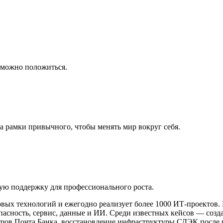
 можно положиться.
 за рамки привычного, чтобы менять мир вокруг себя.
щую поддержку для профессионального роста.
овых технологий и ежегодно реализует более 1000 ИТ-проектов.
опасность, сервис, данные и ИИ. Среди известных кейсов — со
в Почта Банка, восстановление инфраструктуры СДЭК после киб