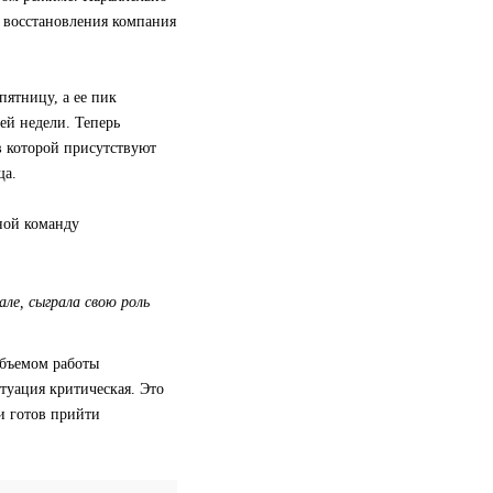
е восстановления компания
пятницу, а ее пик
ей недели. Теперь
в которой присутствуют
ща.
ной команду
ле, сыграла свою роль
объемом работы
туация критическая. Это
и готов прийти