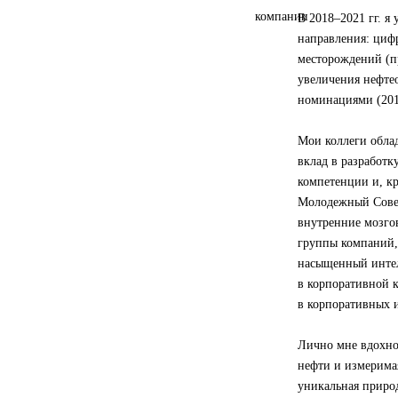
В 2018–2021 гг. я
направления: цифр
месторождений (п
увеличения нефтео
номинациями (2018
Мои коллеги обла
вклад в разработк
компетенции и, к
Молодежный Совет
внутренние мозго
группы компаний,
насыщенный интел
в корпоративной к
в корпоративных 
Лично мне вдохно
нефти и измерима
уникальная природ