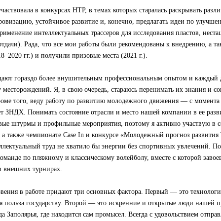
 участвовала в конкурсах НТР, в темах которых старалась раскрывать разл
овизацию, устойчивое развитие и, конечно, предлагать идеи по улучше
рименение интеллектуальных трассеров для исследования пластов, неста
тдачи). Рада, что все мои работы были рекомендованы к внедрению, а т
–2020 гг.) и получили призовые места (2021 г.).
дают гораздо более внушительным профессиональным опытом и каждый д
у месторождений. Я, в свою очередь, стараюсь перенимать их знания и с
роме того, веду работу по развитию молодежного движения — с момента
 ЗНДХ. Понимать состояние отрасли и место нашей компании в ее раз
вые штурмы и профильные мероприятия, поэтому я активно участвую в с
 а также чемпионате Case In и конкурсе «Молодежный прогноз развития
лектуальный труд не хватило бы энергии без спортивных увлечений. По
оманде по пляжному и классическому волейболу, вместе с которой заво
и внешних турнирах.
вения в работе придают три основных фактора. Первый — это технологи
я польза государству. Второй — это искренние и открытые люди нашей 
а Заполярья, где находится сам промысел. Всегда с удовольствием отпра