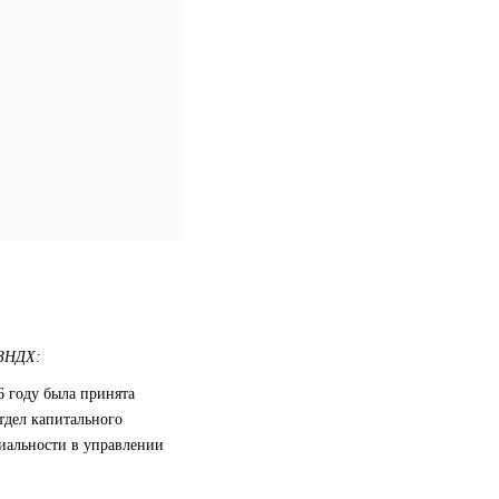
 ЗНДХ:
6 году была принята
тдел капитального
циальности в управлении