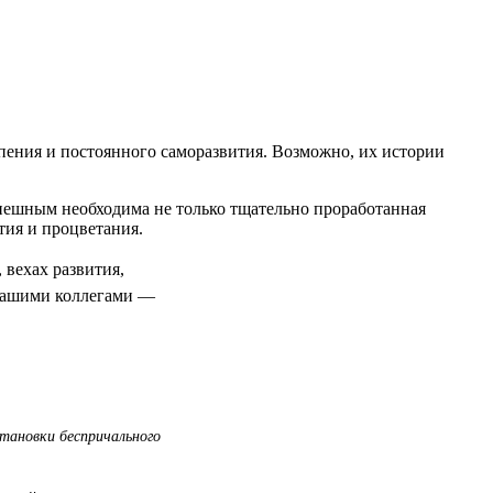
рпения и постоянного саморазвития. Возможно, их истории
успешным необходима не только тщательно проработанная
тия и процветания.
 вехах развития,
 нашими коллегами —
становки беспричального