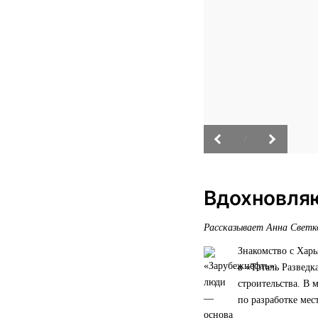
/
Вдохновля
Рассказывает Анна Светк
Знакомство с Харь
в «Тоталь Разведк
строительства. В 
по разработке ме