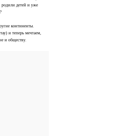
и родили детей и уже
?
ругие континенты.
тау) и теперь мечтаем,
не и обществу.