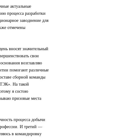
ичные актуальные
нию процесса разработки
ционарное заводнение для
акже отмечены
ень вносят значительный
овершенствовать свои
 основания возглавляю
витии помогают различные
оставе сборной команды
 ТЭК». На такой
этому я состою
евываю призовые места
чность процесса добычи
профессии. И третий —
вляюсь в командировку