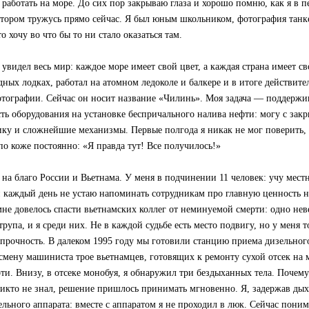
л работать на море. До сих пор закрываю глаза и хорошо помню, как я в 
отором тружусь прямо сейчас. Я был юным школьником, фотография танке
то хочу во что бы то ни стало оказаться там.
 увидел весь мир: каждое море имеет свой цвет, а каждая страна имеет с
ных лодках, работал на атомном ледоколе и балкере и в итоге действител
отографии. Сейчас он носит название «Чилинь». Моя задача — поддержи
ть оборудования на установке беспричального налива нефти: могу с зак
ку и сложнейшие механизмы. Первые полгода я никак не мог поверить, 
о коже постоянно: «Я правда тут! Все получилось!»
 на благо России и Вьетнама. У меня в подчинении 11 человек: учу мест
и каждый день не устаю напоминать сотрудникам про главную ценность 
не довелось спасти вьетнамских коллег от неминуемой смерти: одно не
трупа, и я среди них. Не в каждой судьбе есть место подвигу, но у меня
 прочность. В далеком 1995 году мы готовили станцию приема дизельно
смену машиниста трое вьетнамцев, готовящих к ремонту сухой отсек на 
рти. Внизу, в отсеке монобуя, я обнаружил три бездыханных тела. Почем
никто не знал, решение пришлось принимать мгновенно. Я, задержав дых
ельного аппарата: вместе с аппаратом я не проходил в люк. Сейчас пони