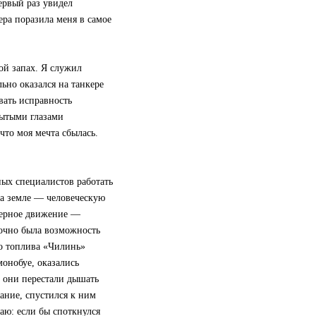
первый раз увидел
ра поразила меня в самое
вой запах. Я служил
ьно оказался на танкере
вать исправность
рытыми глазами
что моя мечта сбылась.
ных специалистов работать
на земле — человеческую
верное движение —
 точно была возможность
го топлива «Чилинь»
монобуе, оказались
у они перестали дышать
ание, спустился к ним
маю: если бы споткнулся