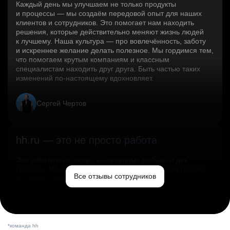
Каждый день мы улучшаем не только продукты
и процессы — мы создаём передовой опыт для наших
клиентов и сотрудников. Это помогает нам находить
решения, которые действительно меняют жизнь людей
к лучшему. Наша культура — про вовлечённость, заботу
и искреннее желание делать полезное. Мы гордимся тем,
что помогаем крутым компаниям и классным
специалистам находить друг друга. Быть частью таких
изменений по‑настоящему вдохновляет.
Сергей Чертов
hh.ru — это не просто работа
Это эмпатичные люди, заслуженные победы и дух
свободы. Мы помогаем миру и создаём лучший сервис
Все отзывы сотрудников
по поиску работы в стране.
Ольга Емельянова
*команда hh