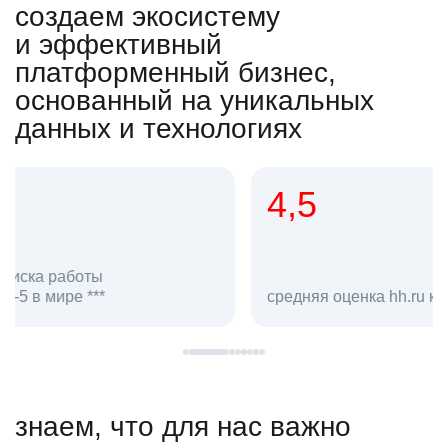
создаем экосистему
и эффективный
платформенный бизнес,
основанный на уникальных
данных и технологиях
4,5
20
сотруд
средняя оценка hh.ru как работодателя **
в hh.ru
знаем, что для нас важно