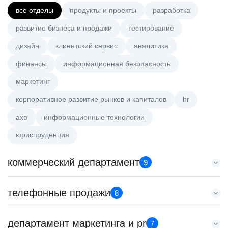
все отделы
продукты и проекты
разработка
развитие бизнеса и продажи
тестирование
дизайн
клиентский сервис
аналитика
финансы
информационная безопасность
маркетинг
корпоративное развитие рынков и капиталов
hr
axo
информационные технологии
юриспруденция
коммерческий департамент
9
Менеджер по работе с ключевыми клиентами (КАМ)
телефонные продажи
8
HeadHunter::Коммерческий департамент
6 авг. 2026
Старший специалист телемаркетинга
департамент маркетинга и pr
з/п не указана
7