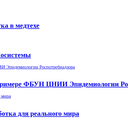
ка в медтехе
косистемы
а примере ФБУН ЦНИИ Эпидемиологии Ро
ботка для реального мира