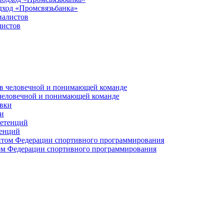
дход «Промсвязьбанка»
листов
 человечной и понимающей команде
и
тенций
м Федерации спортивного программирования