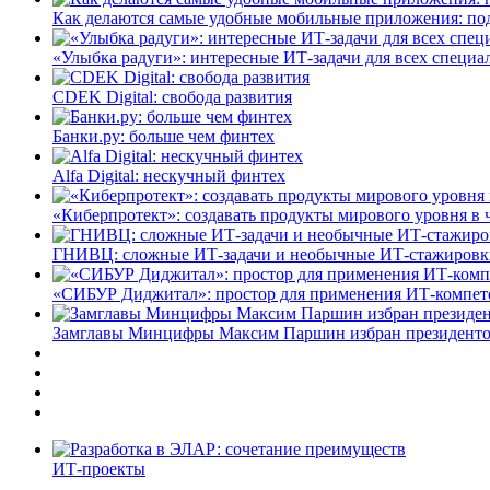
Как делаются самые удобные мобильные приложения: по
«Улыбка радуги»: интересные ИТ-задачи для всех специа
CDEK Digital: свобода развития
Банки.ру: больше чем финтех
Alfa Digital: нескучный финтех
«Киберпротект»: создавать продукты мирового уровня в
ГНИВЦ: сложные ИТ‑задачи и необычные ИТ‑стажировк
«СИБУР Диджитал»: простор для применения ИТ-компе
Замглавы Минцифры Максим Паршин избран президенто
ИТ-проекты