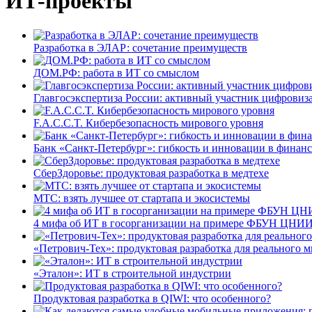
ИТ-проекты
Разработка в ЭЛАР: сочетание преимуществ
ДОМ.РФ: работа в ИТ со смыслом
Главгосэкспертиза России: активный участник цифровиз
F.A.C.C.T. Кибербезопасность мирового уровня
Банк «Санкт-Петербург»: гибкость и инновации в финан
СберЗдоровье: продуктовая разработка в медтехе
МТС: взять лучшее от стартапа и экосистемы
4 мифа об ИТ в госорганизации на примере ФБУН ЦНИИ
«Петрович-Тех»: продуктовая разработка для реального м
«Эталон»: ИТ в строительной индустрии
Продуктовая разработка в QIWI: что особенного?