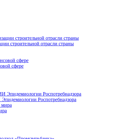
ации строительной отрасли страны
совой сфере
 Эпидемиологии Роспотребнадзора
ира