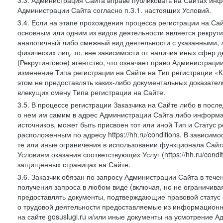
3.3. Администрация Сайта вправе публиковать на Сайтах ин
Администрации Сайта согласно п.3.1. настоящих Условий.
3.4. Если на этапе прохождения процесса регистрации на Сай
основным или одним из видов деятельности является рекрутин
аналогичный либо смежный вид деятельности с указанными, 
физических лиц, то, вне зависимости от наличия иных сфер д
(Рекрутинговое) агентство, что означает право Администраци
изменение Типа регистрации на Сайте на Тип регистрации «К
этом не предоставлять каких-либо документальных доказател
влекущих смену Типа регистрации на Сайте.
3.5. В процессе регистрации Заказчика на Сайте либо в пос
о нем им самим в адрес Администрации Сайта либо информа
источников, может быть присвоен тот или иной Тип и Статус 
расположенным по адресу https://hh.ru/conditions. В зависим
те или иные ограничения в использовании функционала Сайта
Условиям оказания соответствующих Услуг (https://hh.ru/condi
защищенных страницах на Сайте.
3.6. Заказчик обязан по запросу Администрации Сайта в тече
получения запроса в любом виде (включая, но не ограничива
предоставлять документы, подтверждающие правовой статус с
о трудовой деятельности предоставляемые из информацион
на сайте gosuslugi.ru и/или иные документы на усмотрение 