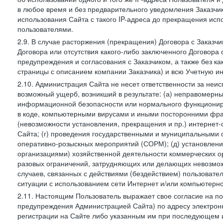
в любое время и без предварительного уведомления Заказчи
использования Сайта с такого IP-адреса до прекращения исп
пользователями.
2.9. В случае расторжения (прекращения) Договора с Заказч
Договора или отсутствия какого-либо заключенного Договора
предупреждения и согласования с Заказчиком, а также без к
страницы с описанием компании Заказчика) и всю Учетную и
2.10. Администрация Сайта не несет ответственности за неи
возможный ущерб, возникший в результате: (а) неправомерн
информационной безопасности или нормального функциониров
в коде, компьютерными вирусами и иными посторонними фраг
(невозможности установления, прекращения и пр.) интернет
Сайта; (г) проведения государственными и муниципальными 
оперативно-розыскных мероприятий (СОРМ); (д) установлени
организациями) хозяйственной деятельности коммерческих о
разовых ограничений, затрудняющих или делающих невозмож
случаев, связанных с действиями (бездействием) пользовате
ситуации с использованием сети Интернет и/или компьютерн
2.11. Настоящим Пользователь выражает свое согласие на п
предупреждения Администрацией Сайта) по адресу электрон
регистрации на Сайте либо указанным им при последующем и