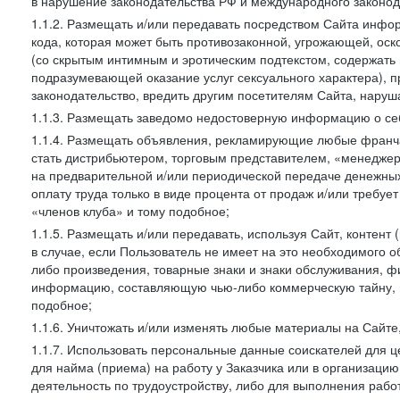
в нарушение законодательства РФ и международного законод
1.1.2. Размещать и/или передавать посредством Сайта инфор
кода, которая может быть противозаконной, угрожающей, оск
(со скрытым интимным и эротическим подтекстом, содержать
подразумевающей оказание услуг сексуального характера), 
законодательство, вредить другим посетителям Сайта, наруша
1.1.3. Размещать заведомо недостоверную информацию о себ
1.1.4. Размещать объявления, рекламирующие любые франча
стать дистрибьютером, торговым представителем, «менедже
на предварительной и/или периодической передаче денежны
оплату труда только в виде процента от продаж и/или требуе
«членов клуба» и тому подобное;
1.1.5. Размещать и/или передавать, используя Сайт, контент
в случае, если Пользователь не имеет на это необходимого 
либо произведения, товарные знаки и знаки обслуживания,
информацию, составляющую чью-либо коммерческую тайну, и
подобное;
1.1.6. Уничтожать и/или изменять любые материалы на Сайте
1.1.7. Использовать персональные данные соискателей для ц
для найма (приема) на работу у Заказчика или в организаци
деятельность по трудоустройству, либо для выполнения рабо