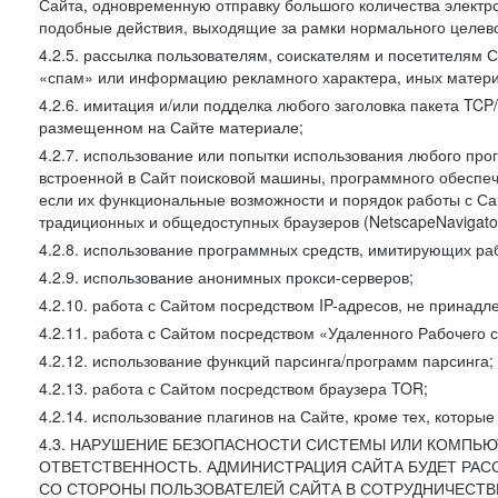
Сайта, одновременную отправку большого количества электро
подобные действия, выходящие за рамки нормального целевог
4.2.5. рассылка пользователям, соискателям и посетителя
«спам» или информацию рекламного характера, иных материа
4.2.6. имитация и/или подделка любого заголовка пакета TCP
размещенном на Сайте материале;
4.2.7. использование или попытки использования любого про
встроенной в Сайт поисковой машины, программного обеспе
если их функциональные возможности и порядок работы с Са
традиционных и общедоступных браузеров (NetscapeNavigator
4.2.8. использование программных средств, имитирующих раб
4.2.9. использование анонимных прокси-серверов;
4.2.10. работа с Сайтом посредством IP-адресов, не принадл
4.2.11. работа с Сайтом посредством «Удаленного Рабочего с
4.2.12. использование функций парсинга/программ парсинга;
4.2.13. работа с Сайтом посредством браузера TOR;
4.2.14. использование плагинов на Сайте, кроме тех, которы
4.3. НАРУШЕНИЕ БЕЗОПАСНОСТИ СИСТЕМЫ ИЛИ КОМПЬЮ
ОТВЕТСТВЕННОСТЬ. АДМИНИСТРАЦИЯ САЙТА БУДЕТ РА
СО СТОРОНЫ ПОЛЬЗОВАТЕЛЕЙ САЙТА В СОТРУДНИЧЕСТ