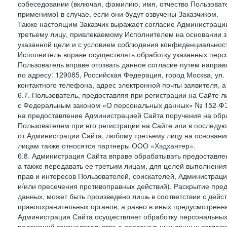
собеседовании (включая, фамилию, имя, отчество Пользоват
применимо) в случае, если они будут озвучены Заказчиком.
Также настоящим Заказчик выражает согласие Администраци
третьему лицу, привлекаемому Исполнителем на основании з
указанной цели и с условием соблюдения конфиденциальнос
Исполнитель вправе осуществлять обработку указанных персо
Пользователь вправе отозвать данное согласие путем напра
по адресу: 129085, Российская Федерация, город Москва, ул.
контактного телефона, адрес электронной почты заявителя, а
6.7. Пользователь, предоставляя при регистрации на Сайте 
с Федеральным законом «О персональных данных» № 152-ФЗ о
на предоставление Администрацией Сайта поручения на обр
Пользователем при его регистрации на Сайте или в последу
от Администрации Сайта, любому третьему лицу на основани
лицам также относятся партнеры ООО «Хэдхантер».
6.8. Администрация Сайта вправе обрабатывать предоставл
а также передавать ее третьим лицам, для целей выполнени
прав и интересов Пользователей, соискателей, Администраци
и/или пресечения противоправных действий). Раскрытие пр
данных, может быть произведено лишь в соответствии с дей
правоохранительных органов, а равно в иных предусмотренн
Администрация Сайта осуществляет обработку персональных
положений законодательства о персональных данных согласи