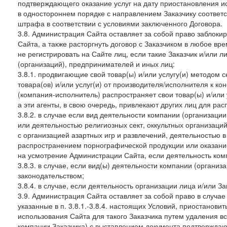
подтверждающего оказание услуг на дату приостановления ис
в одностороннем порядке с направлением Заказчику соответ
штрафа в соответствии с условиями заключенного Договора.
3.8. Администрация Сайта оставляет за собой право заблоки
Сайта, а также расторгнуть договор с Заказчиком в любое в
не регистрировать на Сайте лиц, если такие Заказчик и/или 
(организаций), предпринимателей и иных лиц:
3.8.1. продвигающие свой товар(ы) и/или услугу(и) методом 
товара(ов) и/или услуг(и) от производителя/исполнителя к к
(компания-исполнитель) распространяет свои товар(ы) и/или 
а эти агенты, в свою очередь, привлекают других лиц для ра
3.8.2. в случае если вид деятельности компании (организаци
или деятельностью религиозных сект, оккультных организаций
с организацией азартных игр и развлечений, деятельностью 
распространением порнографической продукции или оказанием
на усмотрение Администрации Сайта, если деятельность ком
3.8.3. в случае, если вид(ы) деятельности компании (органи
законодательством;
3.8.4. в случае, если деятельность организации лица и/или З
3.9. Администрация Сайта оставляет за собой право в случа
указанные в п. 3.8.1.-3.8.4. настоящих Условий, приостанови
использования Сайта для такого Заказчика путем удаления 
компании Заказчика) с выставлением документа подтверждаю