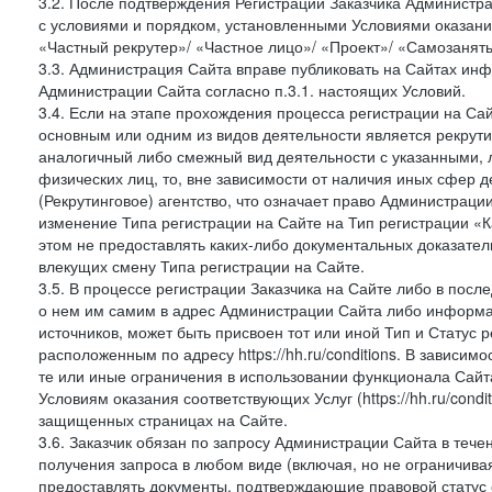
3.2. После подтверждения Регистрации Заказчика Администра
с условиями и порядком, установленными Условиями оказания У
«Частный рекрутер»/ «Частное лицо»/ «Проект»/ «Самозаняты
3.3. Администрация Сайта вправе публиковать на Сайтах ин
Администрации Сайта согласно п.3.1. настоящих Условий.
3.4. Если на этапе прохождения процесса регистрации на Сай
основным или одним из видов деятельности является рекрутин
аналогичный либо смежный вид деятельности с указанными, 
физических лиц, то, вне зависимости от наличия иных сфер д
(Рекрутинговое) агентство, что означает право Администраци
изменение Типа регистрации на Сайте на Тип регистрации «К
этом не предоставлять каких-либо документальных доказател
влекущих смену Типа регистрации на Сайте.
3.5. В процессе регистрации Заказчика на Сайте либо в пос
о нем им самим в адрес Администрации Сайта либо информа
источников, может быть присвоен тот или иной Тип и Статус 
расположенным по адресу https://hh.ru/conditions. В зависим
те или иные ограничения в использовании функционала Сайта
Условиям оказания соответствующих Услуг (https://hh.ru/condi
защищенных страницах на Сайте.
3.6. Заказчик обязан по запросу Администрации Сайта в тече
получения запроса в любом виде (включая, но не ограничива
предоставлять документы, подтверждающие правовой статус с