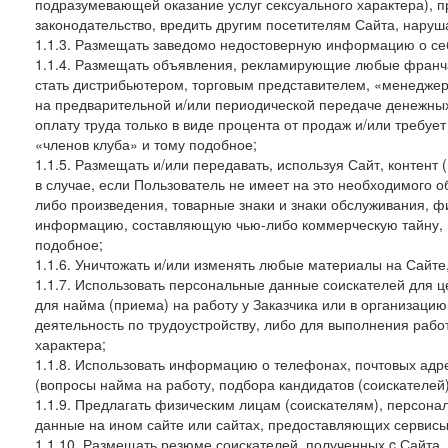
подразумевающей оказание услуг сексуального характера), 
законодательство, вредить другим посетителям Сайта, наруша
1.1.3. Размещать заведомо недостоверную информацию о себ
1.1.4. Размещать объявления, рекламирующие любые франча
стать дистрибьютером, торговым представителем, «менедже
на предварительной и/или периодической передаче денежны
оплату труда только в виде процента от продаж и/или требуе
«членов клуба» и тому подобное;
1.1.5. Размещать и/или передавать, используя Сайт, контент
в случае, если Пользователь не имеет на это необходимого 
либо произведения, товарные знаки и знаки обслуживания,
информацию, составляющую чью-либо коммерческую тайну, и
подобное;
1.1.6. Уничтожать и/или изменять любые материалы на Сайте
1.1.7. Использовать персональные данные соискателей для ц
для найма (приема) на работу у Заказчика или в организаци
деятельность по трудоустройству, либо для выполнения рабо
характера;
1.1.8. Использовать информацию о телефонах, почтовых адре
(вопросы найма на работу, подбора кандидатов (соискателей
1.1.9. Предлагать физическим лицам (соискателям), персон
данные на ином сайте или сайтах, предоставляющих сервисы 
1.1.10. Размещать резюме соискателей, полученных c Сайта,