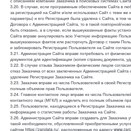
с описанием компании Заказчика в поисковых системах Сайт
3.20. В случае, если программным обеспечением Сайта в лю
за регистрацией на Сайте и/или использовал Сайт с теми же
параметры) и его Регистрация была удалена с Сайта, в том 
Договора с Администрацией Сайта, то в такой повторной/но
быть отказано, а в случае, если вышеуказанные факты уста
Сайта вправе аннулировать всю Учетную информацию Пользо
вышеуказанных фактов или расторгнуть Договор с таким По
и заблокировать Регистрацию Пользователя на Сайте согласн
3.21. Администрация Сайта вправе потребовать от физическ
документов для идентификации (копия страниц документа, у
3.22. В случае отзыва Заказчиком-физическим лицом согласи
отказ Заказчика от всех заключенных Администрацией Сайта с
удаление Регистрации Заказчика на Сайте.
3.23. Заказчик вправе из числа Пользователей в своей Регист
полным объемом прав Пользователя.
3.24. Главное контактное лицо вправе из числа Пользователе
контактного лица (МГКЛ) и наделить его полным объемом пр
3.25. Пользователи, находящиеся в Регистрации Заказчика н
информацию о статистике работы Заказчика на Сайте.
3.26. Администрация Сайта вправе создавать для Заказчика уче
такой необходимости, обусловленной приобретенными услугам
сайтом https://zarplata.ru/, расположенные по адресу www.zarpl