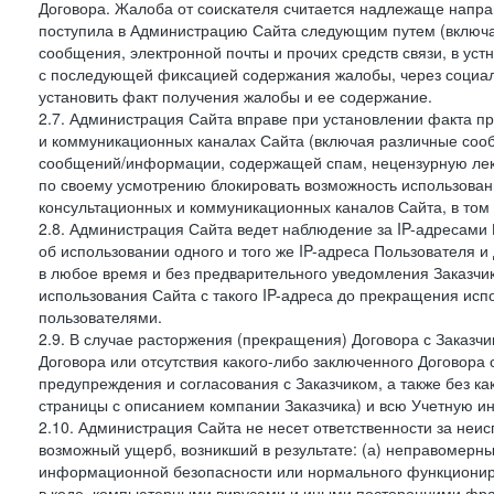
Договора. Жалоба от соискателя считается надлежаще напра
поступила в Администрацию Сайта следующим путем (включая
сообщения, электронной почты и прочих средств связи, в уст
с последующей фиксацией содержания жалобы, через социа
установить факт получения жалобы и ее содержание.
2.7. Администрация Сайта вправе при установлении факта 
и коммуникационных каналах Сайта (включая различные сооб
сообщений/информации, содержащей спам, нецензурную лекс
по своему усмотрению блокировать возможность использов
консультационных и коммуникационных каналов Сайта, в том 
2.8. Администрация Сайта ведет наблюдение за IP-адресами 
об использовании одного и того же IP-адреса Пользователя 
в любое время и без предварительного уведомления Заказчи
использования Сайта с такого IP-адреса до прекращения исп
пользователями.
2.9. В случае расторжения (прекращения) Договора с Заказч
Договора или отсутствия какого-либо заключенного Договора
предупреждения и согласования с Заказчиком, а также без к
страницы с описанием компании Заказчика) и всю Учетную и
2.10. Администрация Сайта не несет ответственности за неи
возможный ущерб, возникший в результате: (а) неправомерн
информационной безопасности или нормального функциониров
в коде, компьютерными вирусами и иными посторонними фраг