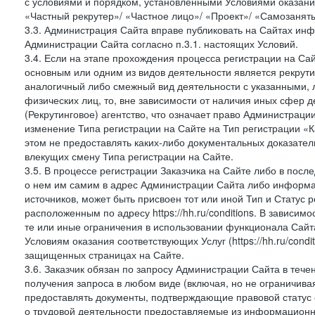
с условиями и порядком, установленными Условиями оказания У
«Частный рекрутер»/ «Частное лицо»/ «Проект»/ «Самозаняты
3.3. Администрация Сайта вправе публиковать на Сайтах ин
Администрации Сайта согласно п.3.1. настоящих Условий.
3.4. Если на этапе прохождения процесса регистрации на Сай
основным или одним из видов деятельности является рекрутин
аналогичный либо смежный вид деятельности с указанными, 
физических лиц, то, вне зависимости от наличия иных сфер д
(Рекрутинговое) агентство, что означает право Администраци
изменение Типа регистрации на Сайте на Тип регистрации «К
этом не предоставлять каких-либо документальных доказател
влекущих смену Типа регистрации на Сайте.
3.5. В процессе регистрации Заказчика на Сайте либо в пос
о нем им самим в адрес Администрации Сайта либо информа
источников, может быть присвоен тот или иной Тип и Статус 
расположенным по адресу https://hh.ru/conditions. В зависим
те или иные ограничения в использовании функционала Сайта
Условиям оказания соответствующих Услуг (https://hh.ru/condi
защищенных страницах на Сайте.
3.6. Заказчик обязан по запросу Администрации Сайта в теч
получения запроса в любом виде (включая, но не ограничива
предоставлять документы, подтверждающие правовой статус с
о трудовой деятельности предоставляемые из информацион