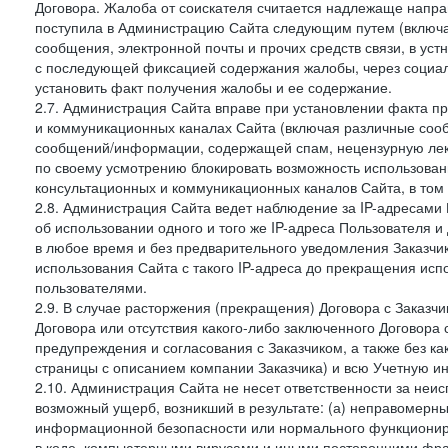
Договора. Жалоба от соискателя считается надлежаще напра
поступила в Администрацию Сайта следующим путем (включая
сообщения, электронной почты и прочих средств связи, в уст
с последующей фиксацией содержания жалобы, через социа
установить факт получения жалобы и ее содержание.
2.7. Администрация Сайта вправе при установлении факта 
и коммуникационных каналах Сайта (включая различные сооб
сообщений/информации, содержащей спам, нецензурную лекс
по своему усмотрению блокировать возможность использов
консультационных и коммуникационных каналов Сайта, в том 
2.8. Администрация Сайта ведет наблюдение за IP-адресами 
об использовании одного и того же IP-адреса Пользователя 
в любое время и без предварительного уведомления Заказчи
использования Сайта с такого IP-адреса до прекращения исп
пользователями.
2.9. В случае расторжения (прекращения) Договора с Заказч
Договора или отсутствия какого-либо заключенного Договора
предупреждения и согласования с Заказчиком, а также без к
страницы с описанием компании Заказчика) и всю Учетную и
2.10. Администрация Сайта не несет ответственности за неи
возможный ущерб, возникший в результате: (а) неправомерн
информационной безопасности или нормального функциониров
в коде, компьютерными вирусами и иными посторонними фраг