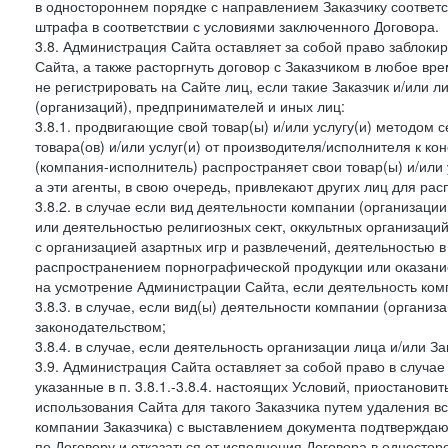
в одностороннем порядке с направлением Заказчику соответ
штрафа в соответствии с условиями заключенного Договора.
3.8. Администрация Сайта оставляет за собой право заблоки
Сайта, а также расторгнуть договор с Заказчиком в любое в
не регистрировать на Сайте лиц, если такие Заказчик и/или 
(организаций), предпринимателей и иных лиц:
3.8.1. продвигающие свой товар(ы) и/или услугу(и) методом 
товара(ов) и/или услуг(и) от производителя/исполнителя к к
(компания-исполнитель) распространяет свои товар(ы) и/или 
а эти агенты, в свою очередь, привлекают других лиц для ра
3.8.2. в случае если вид деятельности компании (организаци
или деятельностью религиозных сект, оккультных организаций
с организацией азартных игр и развлечений, деятельностью 
распространением порнографической продукции или оказанием
на усмотрение Администрации Сайта, если деятельность ком
3.8.3. в случае, если вид(ы) деятельности компании (органи
законодательством;
3.8.4. в случае, если деятельность организации лица и/или З
3.9. Администрация Сайта оставляет за собой право в случа
указанные в п. 3.8.1.-3.8.4. настоящих Условий, приостанови
использования Сайта для такого Заказчика путем удаления 
компании Заказчика) с выставлением документа подтверждаю
по Договору и отказаться от исполнения Договора в односто