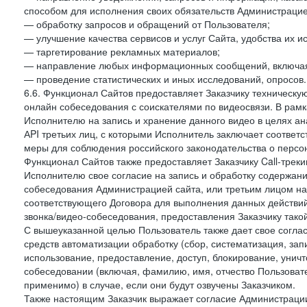
способом для исполнения своих обязательств Администрацие
— обработку запросов и обращений от Пользователя;
— улучшение качества сервисов и услуг Сайта, удобства их и
— таргетирование рекламных материалов;
— направление любых информационных сообщений, включая
— проведение статистических и иных исследований, опросов.
6.6. Функционал Сайтов предоставляет Заказчику техническ
онлайн собеседования с соискателями по видеосвязи. В рамк
Исполнителю на запись и хранение данного видео в целях а
АPI третьих лиц, с которыми Исполнитель заключает соотве
меры для соблюдения российского законодательства о персон
Функционал Сайтов также предоставляет Заказчику Call-трекинг
Исполнителю свое согласие на запись и обработку содержани
собеседования Администрацией сайта, или третьим лицом на
соответствующего Договора для выполнения данных действий
звонка/видео-собеседования, предоставления Заказчику такой
С вышеуказанной целью Пользователь также дает свое согла
средств автоматизации обработку (сбор, систематизация, зап
использование, предоставление, доступ, блокирование, унич
собеседовании (включая, фамилию, имя, отчество Пользоват
применимо) в случае, если они будут озвучены Заказчиком.
Также настоящим Заказчик выражает согласие Администраци