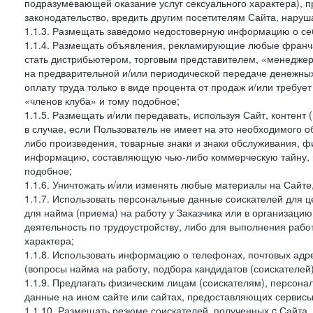
подразумевающей оказание услуг сексуального характера), 
законодательство, вредить другим посетителям Сайта, наруша
1.1.3. Размещать заведомо недостоверную информацию о себ
1.1.4. Размещать объявления, рекламирующие любые франча
стать дистрибьютером, торговым представителем, «менедже
на предварительной и/или периодической передаче денежны
оплату труда только в виде процента от продаж и/или требуе
«членов клуба» и тому подобное;
1.1.5. Размещать и/или передавать, используя Сайт, контент
в случае, если Пользователь не имеет на это необходимого 
либо произведения, товарные знаки и знаки обслуживания,
информацию, составляющую чью-либо коммерческую тайну, и
подобное;
1.1.6. Уничтожать и/или изменять любые материалы на Сайте
1.1.7. Использовать персональные данные соискателей для ц
для найма (приема) на работу у Заказчика или в организаци
деятельность по трудоустройству, либо для выполнения рабо
характера;
1.1.8. Использовать информацию о телефонах, почтовых адре
(вопросы найма на работу, подбора кандидатов (соискателей
1.1.9. Предлагать физическим лицам (соискателям), персон
данные на ином сайте или сайтах, предоставляющих сервисы 
1.1.10. Размещать резюме соискателей, полученных c Сайта,