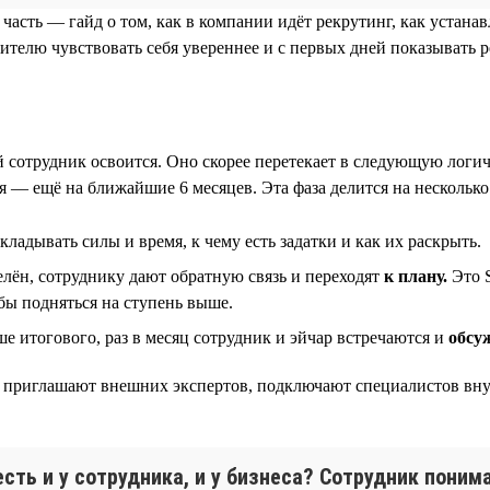
 часть — гайд о том, как в компании идёт рекрутинг, как устан
ителю чувствовать себя увереннее и с первых дней показывать р
ый сотрудник освоится. Оно скорее перетекает в следующую лог
 — ещё на ближайшие 6 месяцев. Эта фаза делится на несколько
вкладывать силы и время, к чему есть задатки и как их раскрыть.
лён, сотруднику дают обратную связь и переходят
к плану.
Это S
обы подняться на ступень выше.
 итогового, раз в месяц сотрудник и эйчар встречаются и
обсу
ния приглашают внешних экспертов, подключают специалистов вн
сть и у сотрудника, и у бизнеса? Сотрудник поним